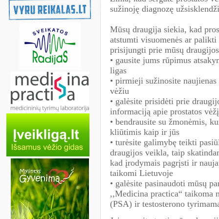
sužinoję diagnozę užsisklendž
Mūsų draugija siekia, kad pros
atstumti visuomenės ar palikti 
prisijungti prie mūsų draugijos
• gausite jums rūpimus atsakym
ligas
• pirmieji sužinosite naujienas
vėžiu
• galėsite prisidėti prie draugi
informaciją apie prostatos vėžį
• bendrausite su žmonėmis, kur
kliūtimis kaip ir jūs
• turėsite galimybę teikti pasi
draugijos veikla, taip skatind
kad įrodymais pagrįsti ir nauj
taikomi Lietuvoje
• galėsite pasinaudoti mūsų pa
,,Medicina practica“ taikoma n
(PSA) ir testosterono tyrimam