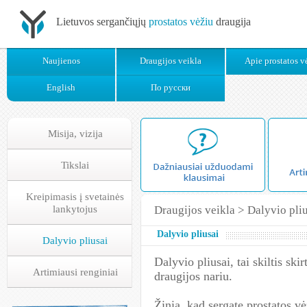
Lietuvos sergančiųjų
prostatos vėžiu
draugija
Naujienos
Draugijos veikla
Apie prostatos v
English
По русски
Misija, vizija
Tikslai
Kreipimasis į svetainės
lankytojus
Draugijos veikla
>
Dalyvio pli
Dalyvio pliusai
Dalyvio pliusai
Dalyvio pliusai, tai skiltis ski
Artimiausi renginiai
draugijos nariu.
Žinia, kad sergate prostatos v