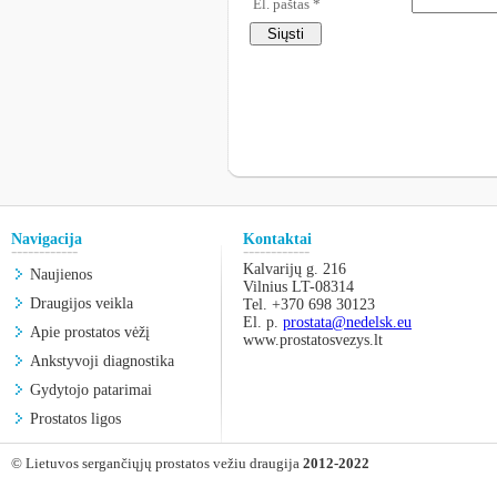
El. paštas *
Navigacija
Kontaktai
------------
------------
Kalvarijų g. 216
Naujienos
Vilnius LT-08314
Draugijos veikla
Tel. +370 698 30123
El. p.
prostata@nedelsk.eu
Apie prostatos vėžį
www.prostatosvezys.lt
Ankstyvoji diagnostika
Gydytojo patarimai
Prostatos ligos
© Lietuvos sergančiųjų prostatos vežiu draugija
2012-2022