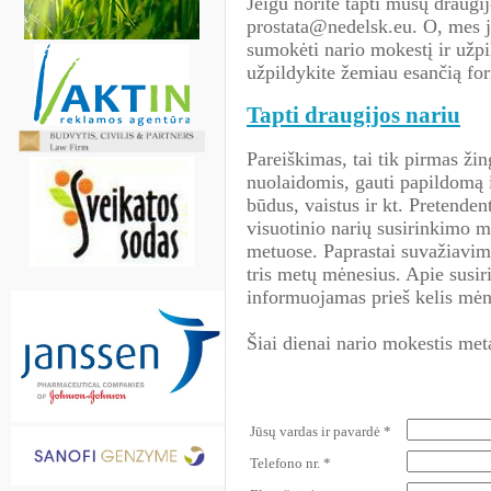
Jeigu norite tapti mūsų draugij
prostata@nedelsk.eu. O, mes j
sumokėti nario mokestį ir užpi
užpildykite žemiau esančią fo
Tapti draugijos nariu
Pareiškimas, tai tik pirmas žin
nuolaidomis, gauti papildomą 
būdus, vaistus ir kt. Pretende
visuotinio narių susirinkimo m
metuose. Paprastai suvažiavim
tris metų mėnesius. Apie susir
informuojamas prieš kelis mėnė
Šiai dienai nario mokestis meta
Jūsų vardas ir pavardė *
Telefono nr. *