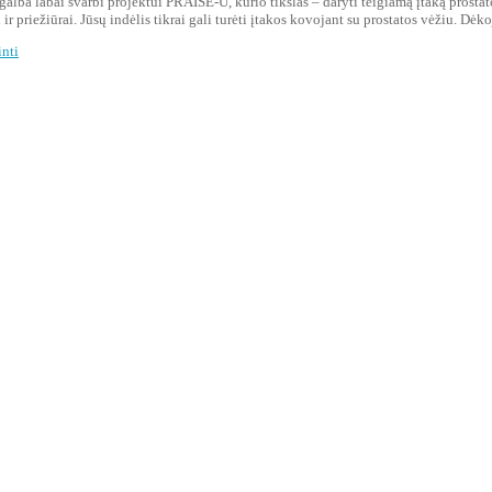
galba labai svarbi projektui PRAISE-U, kurio tikslas – daryti teigiamą įtaką prosta
i ir priežiūrai. Jūsų indėlis tikrai gali turėti įtakos kovojant su prostatos vėžiu. Dėk
nti