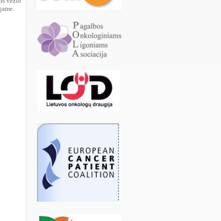
tos vėžio
ojame.