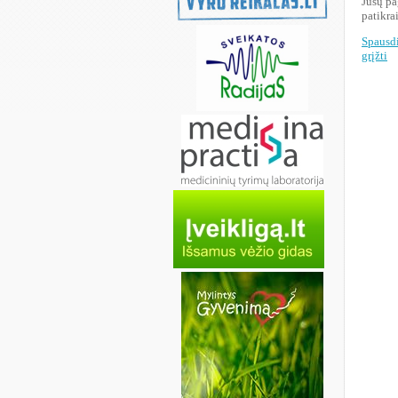
Jūsų pa
patikra
Spausdi
grįžti