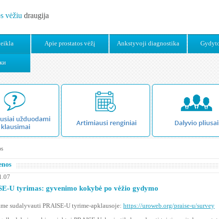
os vėžiu
draugija
eikla
Apie prostatos vėžį
Ankstyvoji diagnostika
Gydyto
ки
os
enos
1.07
E-U tyrimas: gyvenimo kokybė po vėžio gydymo
ame sudalyvauti PRAISE-U tyrime-apklausoje:
https://uroweb.org/praise-u/survey