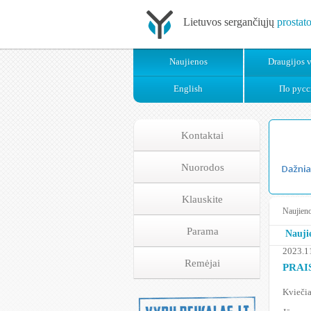
Lietuvos sergančiųjų
prostat
Naujienos
Draugijos v
English
По русс
Kontaktai
Nuorodos
Klauskite
Naujien
Parama
Nauji
2023.1
Remėjai
PRAIS
Kvieči