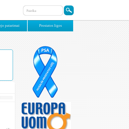
jo patarimai
Prostatos ligos